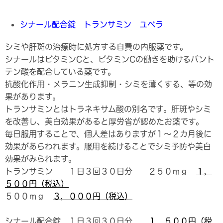
シナール配合錠 トランサミン ユベラ
シミや肝斑の治療時に処方する自費の内服薬です。
シナールはビタミンCと、ビタミンCの働きを助けるパント
テン酸を配合している薬です。
抗酸化作用・メラニン生成抑制・シミを薄くする、等の効
果があります。
トランサミンとはトラネキサム酸の別名です。肝斑やシミ
を改善し、美白効果があると厚労省が認めたお薬です。
毎日服用することで、個人差はありますが１～２カ月後に
効果があらわれます。服用を続けることでシミ予防や美白
効果がみられます。
トランサミン １日３回３０日分 ２５０ｍｇ
１，
５００
円（税込）
５００ｍｇ
３，０００
円（税込）
シナール配合錠 １日３回３０日分
１，５００円（税