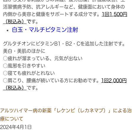
活習慣病予防、抗アレルギーなど、健康面において身体の
内側から美容と健康をサポートする成分です。
1
回1,500円
（税込み）
で
す。
白玉・マルチビタミン注射
グルタチオンにビタミンB1・B2・Cを追加した注射です。
美白・美肌のほかに
○疲れが溜まっている、元気が出ない
○風邪を引きやすい
○寝ても疲れがとれない
○肩こり、腰痛が続いている方にお勧めです。
1
回2,000円
（税込み）
です。
アルツハイマー病の新薬「レケンビ（レカネマブ）」による治
療について
2024年4月1日