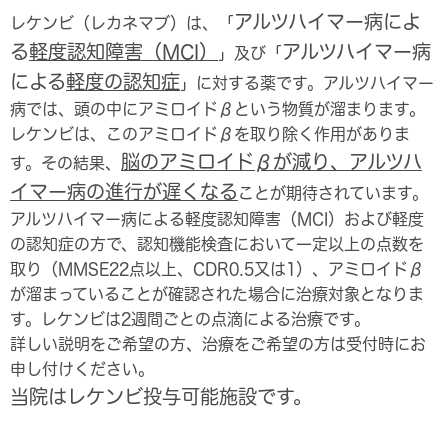
アルツハイマー病によ
レケンビ（レカネマブ）は、「
る
軽度認知障害（MCI）
アルツハイマー病
」及び「
による
軽度の認知症
」に対する薬です。アルツハイマー
病では、頭の中にアミロイドβという物質が溜まります。
レケンビは、このアミロイドβを取り除く作用がありま
脳のアミロイドβが減り、アルツハ
す。その結果、
イマー病の進行が遅くなる
ことが期待されています。
アルツハイマー病による軽度認知障害（MCI）および軽度
の認知症の方で、認知機能検査において一定以上の点数を
取り（MMSE22点以上、CDR0.5又は1）、アミロイドβ
が溜まっていることが確認された場合に治療対象となりま
す。レケンビは2週間ごとの点滴による治療です。
詳しい説明をご希望の方、治療をご希望の方は受付時にお
申し付けください。
当院はレケンビ投与可能施設です。