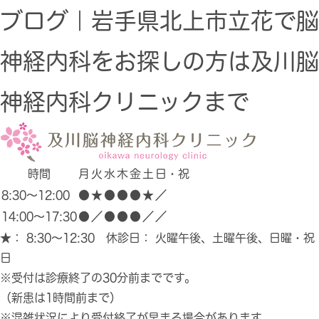
ブログ｜岩手県北上市立花で脳
神経内科をお探しの方は及川脳
神経内科クリニックまで
時間
月
火
水
木
金
土
日・祝
8:30～12:00
●
★
●
●
●
★
／
14:00～17:30
●
／
●
●
●
／
／
★
： 8:30～12:30 休診日： 火曜午後、土曜午後、日曜・祝
日
※受付は診療終了の30分前までです。
（新患は1時間前まで）
※混雑状況により受付終了が早まる場合があります。