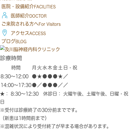
医院・設備紹介
FACILITIES
医師紹介
DOCTOR
ご来院される方へ
For Visitors
アクセス
ACCESS
ブログ
BLOG
診療時間
時間
月
火
水
木
金
土
日・祝
8:30～12:00
●
★
●
●
●
★
／
14:00～17:30
●
／
●
●
●
／
／
★
： 8:30～12:30 休診日： 火曜午後、土曜午後、日曜・祝
日
※受付は診療終了の30分前までです。
（新患は1時間前まで）
※混雑状況により受付終了が早まる場合があります。