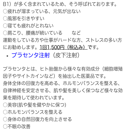
B1）が多く含まれているため、そう呼ばれております。
○疲れが溜まっている、元気が出ない
○風邪を引きやすい
○寝ても疲れがとれない
○肩こり、腰痛が続いている など
運動をしている方や仕事がハードな方、ストレスの多い方
にお勧めします。
1
回1,500円（税込み）
で
す。
プラセンタ注射
（皮下注射）
プラセンタとは、ヒト胎盤から様々な有効成分（細胞増殖
因子やサイトカインなど）を抽出した医薬品です。
身体全体の回復力を高める、ホルモンバランスを整える、
自律神経を安定させる、肌や髪を美しく保つなど様々な効
果を期待して使われています。
○美容(肌や髪を健やかに保つ)
○ホルモンバランスを整える
○身体の自然回復力を向上させる
○不眠の改善