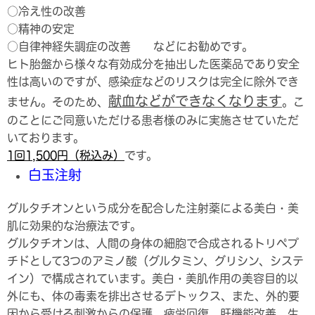
○冷え性の改善
○精神の安定
○自律神経失調症の改善 などにお勧めです。
ヒト胎盤から様々な有効成分を抽出した医薬品であり安全
性は高いのですが、感染症などのリスクは完全に除外でき
献血などができなくなります
ません。そのため、
。こ
のことにご同意いただける患者様のみに実施させていただ
いております。
1
回1,500円（税込み）
です。
白玉注射
グルタチオンという成分を配合した注射薬による美白・美
肌に効果的な治療法です。
グルタチオンは、人間の身体の細胞で合成されるトリペプ
チドとして3つのアミノ酸（グルタミン、グリシン、システ
イン）で構成されています。美白・美肌作用の美容目的以
外にも、体の毒素を排出させるデトックス、また、外的要
因から受ける刺激からの保護、疲労回復、肝機能改善、生