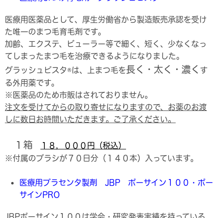
医療用医薬品として、厚生労働省から製造販売承認を受け
た唯一のまつ毛育毛剤です。
加齢、エクステ、ビューラー等で細く、短く、少なくなっ
てしまったまつ毛を治療できるようになりました。
長く・太く・濃く
グラッシュビスタ®は、上まつ毛を
す
る外用薬です。
※医薬品のため市販はされておりません。
注文を受けてからの取り寄せになりますので、お薬のお渡
しに数日お時間いただきます。ご了承ください。
１箱
１８，０００円（税込）
※付属のブラシが７０日分（１４０本）入っています。
医療用プラセンタ製剤 JBP ポーサイン１００・ポー
サインPRO
JBPポーサイン１００は学会・研究発表実績を持っている、