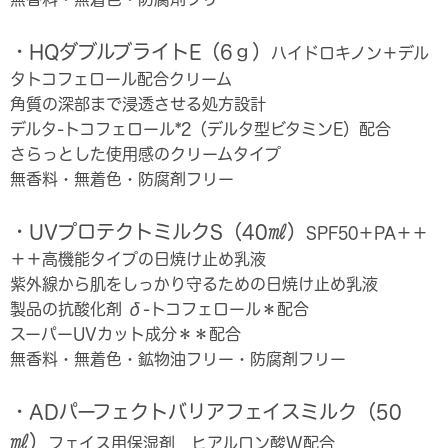
・HQダブルブライトE（6ｇ）
ハイドロキノン＋デル
タトコフェロール配合クリーム
角質の深部まで浸透させる処方設計
デルタ-トコフェロール
*2
（デルタ型ビタミンE）配合
さらっとした使用感のクリームタイプ
無香料・無着色・防腐剤フリー
・UVプロテクトミルクS（40㎖）
SPF50＋PA＋＋
＋＋高機能タイプの日焼け止め乳液
紫外線から肌をしっかり守るための日焼け止め乳液
製品の抗酸化剤 δ-トコフェロール
＊
配合
スーパーUVカット成分
＊＊
配合
無香料・無着色・鉱物油フリー・防腐剤フリー
・ADパーフェクトバリアフェイスミルク（50
㎖）
フェイス用保湿剤 ヒアルロン酸W配合